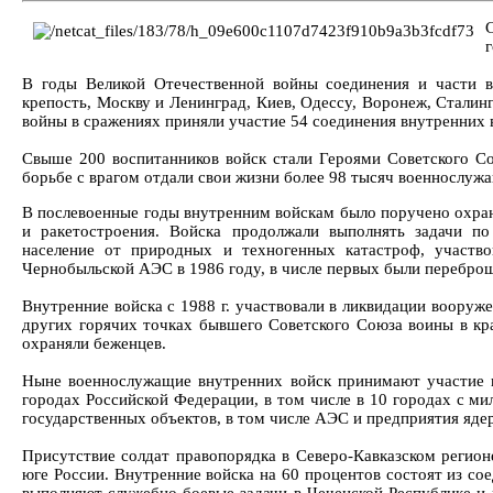
г
В годы Великой Отечественной войны соединения и части 
крепость, Москву и Ленинград, Киев, Одессу, Воронеж, Сталинг
войны в сражениях приняли участие 54 соединения внутренних 
Свыше 200 воспитанников войск стали Героями Советского С
борьбе с врагом отдали свои жизни более 98 тысяч военнослуж
В послевоенные годы внутренним войскам было поручено охра
и ракетостроения. Войска продолжали выполнять задачи по
население от природных и техногенных катастроф, участво
Чернобыльской АЭС в 1986 году, в числе первых были перебро
Внутренние войска с 1988 г. участвовали в ликвидации воору
других горячих точках бывшего Советского Союза воины в кр
охраняли беженцев.
Ныне военнослужащие внутренних войск принимают участие в
городах Российской Федерации, в том числе в 10 городах с м
государственных объектов, в том числе АЭС и предприятия ядер
Присутствие солдат правопорядка в Северо-Кавказском регион
юге России. Внутренние войска на 60 процентов состоят из со
выполняют служебно-боевые задачи в Чеченской Республике и 