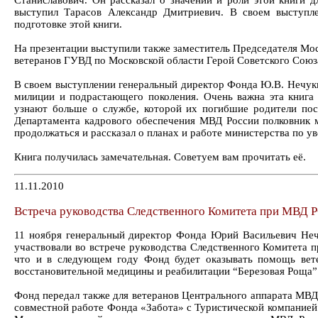
Станиславович. Он рассказал о значении и роли этой книги 
выступил Тарасов Александр Дмитриевич. В своем выступле
подготовке этой книги.
На презентации выступили также заместитель Председателя Мо
ветеранов ГУВД по Московской области Герой Советского Союз
В своем выступлении генеральный директор Фонда Ю.В. Нечуки
милиции и подрастающего поколения. Очень важна эта книга д
узнают больше о службе, которой их погибшие родители пос
Департамента кадрового обеспечения МВД России полковник м
продолжаться и рассказал о планах и работе министерства по
Книга получилась замечательная. Советуем вам прочитать её.
11.11.2010
Встреча руководства Следственного Комитета при МВД Р
11 ноября генеральный директор Фонда Юрий Васильевич Неч
участвовали во встрече руководства Следственного Комитета 
что и в следующем году Фонд будет оказывать помощь вете
восстановительной медицины и реабилитации “Березовая Роща
Фонд передал также для ветеранов Центрального аппарата МВД
совместной работе Фонда «Забота» с Туристической компание