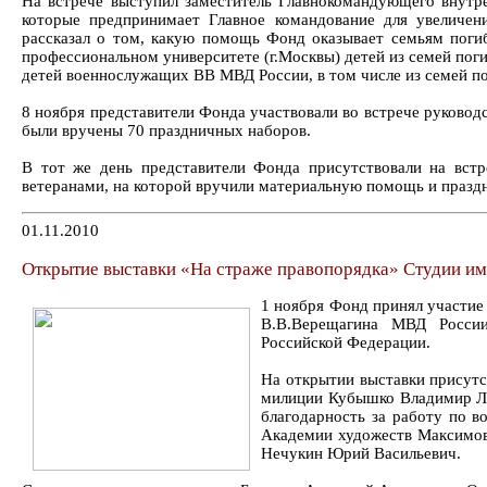
На встрече выступил заместитель Главнокомандующего внутре
которые предпринимает Главное командование для увеличе
рассказал о том, какую помощь Фонд оказывает семьям поги
профессиональном университете (г.Москвы) детей из семей пог
детей военнослужащих ВВ МВД России, в том числе из семей п
8 ноября представители Фонда участвовали во встрече руково
были вручены 70 праздничных наборов.
В тот же день представители Фонда присутствовали на вст
ветеранами, на которой вручили материальную помощь и празд
01.11.2010
Открытие выставки «На страже правопорядка» Студии и
1 ноября Фонд принял участие
В.В.Верещагина МВД России
Российской Федерации.
На открытии выставки присутс
милиции Кубышко Владимир Ле
благодарность за работу по в
Академии художеств Максимов
Нечукин Юрий Васильевич.